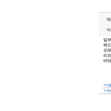
제
이
일부
해
오래
리모
바닦